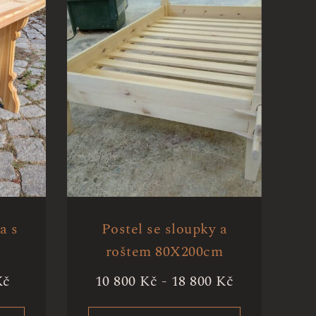
a s
Postel se sloupky a
roštem 80X200cm
Kč
10 800
Kč
-
18 800
Kč