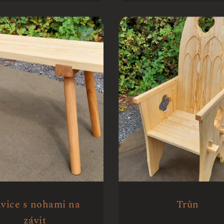
vice s nohami na
Trůn
závit