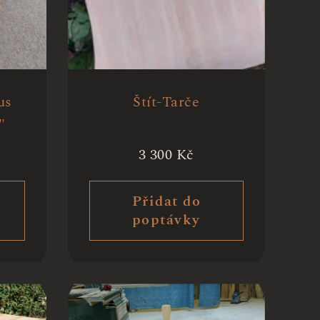
us
Štít-Tarče
"
3 300
Kč
Přidat do
poptávky