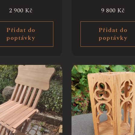
2 900
Kč
9 800
Kč
Přidat do
Přidat do
poptávky
poptávky