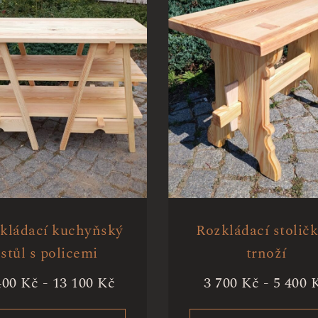
kládací kuchyňský
Rozkládací stoličk
stůl s policemi
trnoží
400
Kč
-
13 100
Kč
3 700
Kč
-
5 400