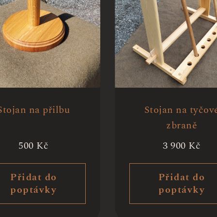
Stojan na přilbu
Stojan na tyčov
zbraně
500
Kč
3 900
Kč
Přidat do
Přidat do
poptávky
poptávky