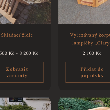
Skládací židle
Vyřezávaný korp
lampičky ,,Clary
 500
Kč
-
8 200
Kč
2 100
Kč
Zobrazit
Přidat do
varianty
poptávky