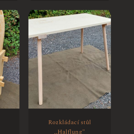
Rozkládací stůl
,,Halflung"