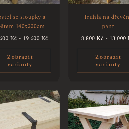
stel se sloupky a
Truhla na dřevě
oštem 140x200cm
pant
 600
Kč
-
19 600
Kč
8 800
Kč
-
13 000
Zobrazit
Zobrazit
varianty
varianty