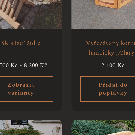
Skládací židle
Vyřezávaný korp
lampičky ,,Clary
 500
Kč
-
8 200
Kč
2 100
Kč
Zobrazit
Přidat do
varianty
poptávky