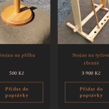
Stojan na přilbu
Stojan na tyčov
zbraně
500
Kč
3 900
Kč
Přidat do
Přidat do
poptávky
poptávky