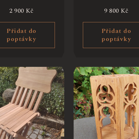
2 900
Kč
9 800
Kč
Přidat do
Přidat do
poptávky
poptávky