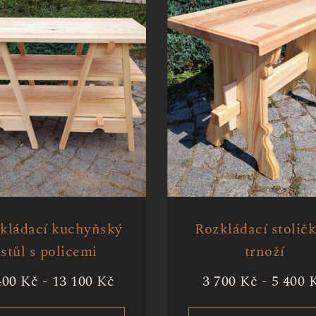
kládací kuchyňský
Rozkládací stoličk
stůl s policemi
trnoží
400
Kč
-
13 100
Kč
3 700
Kč
-
5 400