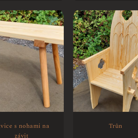
vice s nohami na
Trůn
závit