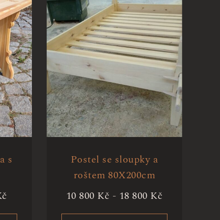
a s
Postel se sloupky a
roštem 80X200cm
Kč
10 800
Kč
-
18 800
Kč