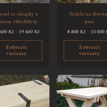
stel se sloupky a
Truhla na dřevě
oštem 140x200cm
pant
 600
Kč
-
19 600
Kč
8 800
Kč
-
13 000
Zobrazit
Zobrazit
varianty
varianty