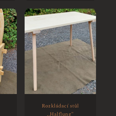
Rozkládací stůl
,,Halflung"