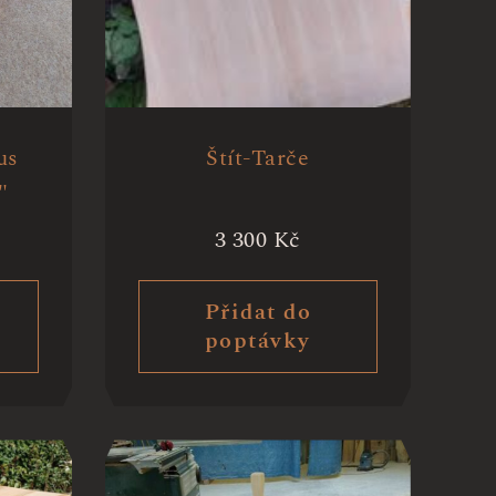
us
Štít-Tarče
"
3 300
Kč
Přidat do
poptávky