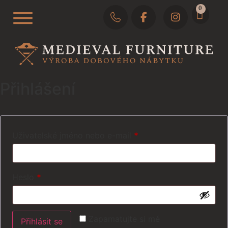
0
Přihlášení
Uživatelské jméno nebo e-mail
*
Heslo
*
Zapamatujte si mě
Přihlásit se