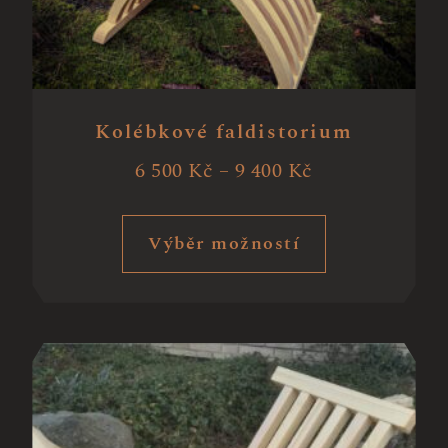
Kolébkové faldistorium
6 500
Kč
–
9 400
Kč
Výběr možností