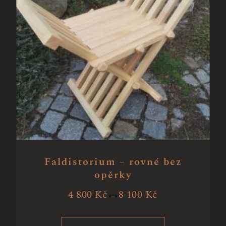
Faldistorium – rovné bez
opěrky
4 800
Kč
–
8 100
Kč