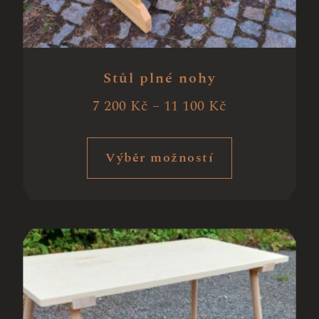
Stůl plné nohy
7 200
Kč
–
11 100
Kč
Výběr možností