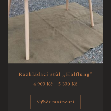
Rozkládací stůl ,,Halflung“
4 900
Kč
–
5 300
Kč
Výběr možností