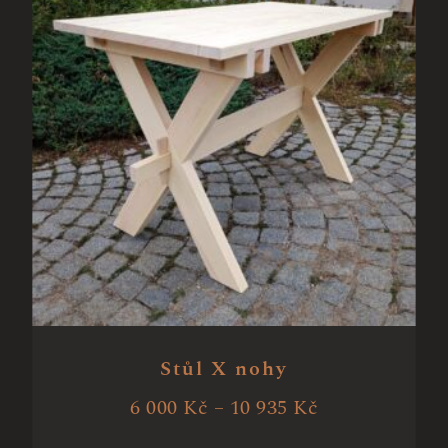
Stůl X nohy
6 000
Kč
–
10 935
Kč