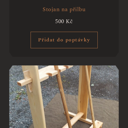
Stojan na přilbu
500
Kč
Přidat do poptávky