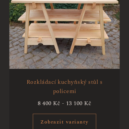
Rozkládací kuchyňský stůl s
policemi
8 400
Kč
-
13 100
Kč
Zobrazit varianty