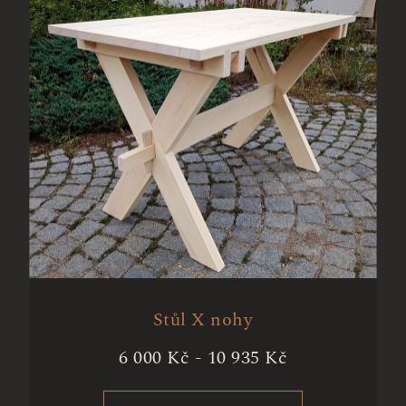
Stůl X nohy
6 000
Kč
-
10 935
Kč