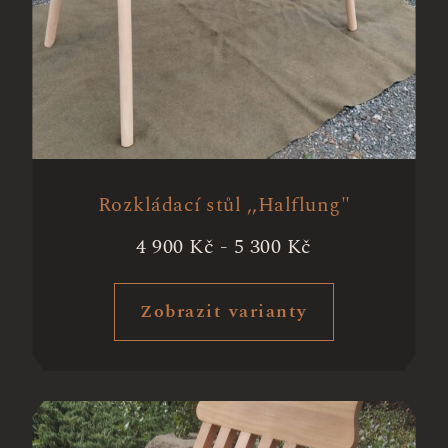
Rozkládací stůl ,,Halflung"
4 900
Kč
-
5 300
Kč
Zobrazit varianty