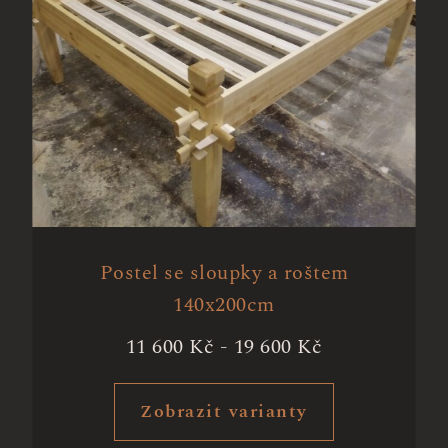
Postel se sloupky a roštem
140x200cm
11 600
Kč
-
19 600
Kč
Zobrazit varianty