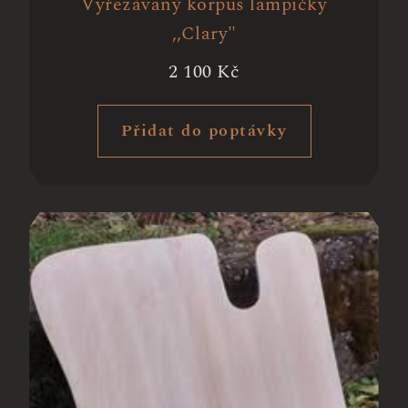
Vyřezávaný korpus lampičky
,,Clary"
2 100
Kč
Přidat do poptávky