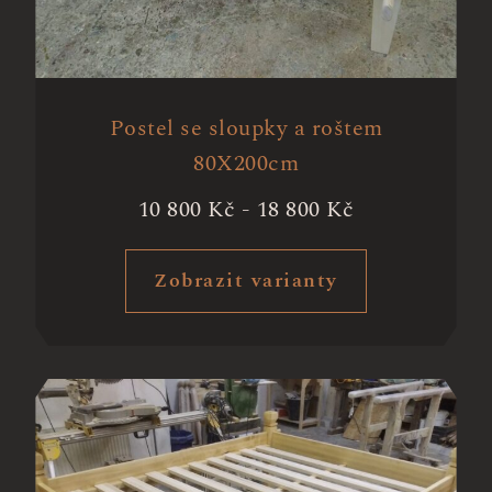
Postel se sloupky a roštem
80X200cm
10 800
Kč
-
18 800
Kč
Zobrazit varianty