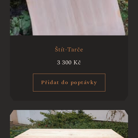
Štít-Tarče
3 300
Kč
Přidat do poptávky